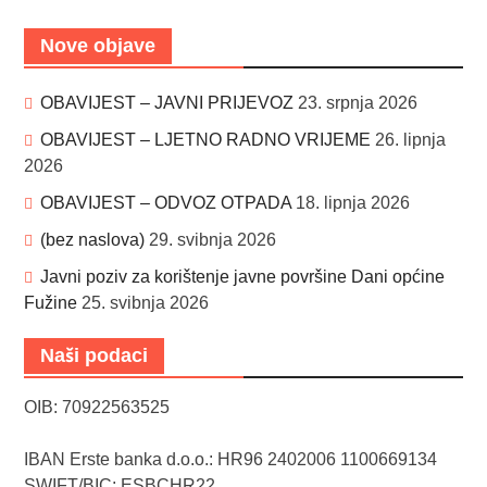
Nove objave
OBAVIJEST – JAVNI PRIJEVOZ
23. srpnja 2026
OBAVIJEST – LJETNO RADNO VRIJEME
26. lipnja
2026
OBAVIJEST – ODVOZ OTPADA
18. lipnja 2026
(bez naslova)
29. svibnja 2026
Javni poziv za korištenje javne površine Dani općine
Fužine
25. svibnja 2026
Naši podaci
OIB: 70922563525
IBAN Erste banka d.o.o.: HR96 2402006 1100669134
SWIFT/BIC: ESBCHR22