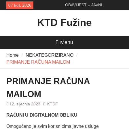
Skip
OBAVIJEST – JAVNI
07 kol, 2026
to
PRIJEVOZ
content
KTD Fužine
Menu
Home
NEKATEGORIZIRANO
PRIMANJE RAČUNA MAILOM
PRIMANJE RAČUNA
MAILOM
12. siječnja 2023
KTDF
RAČUNI U DIGITALNOM OBLIKU
Omogućeno je svim korisnicima javne usluge