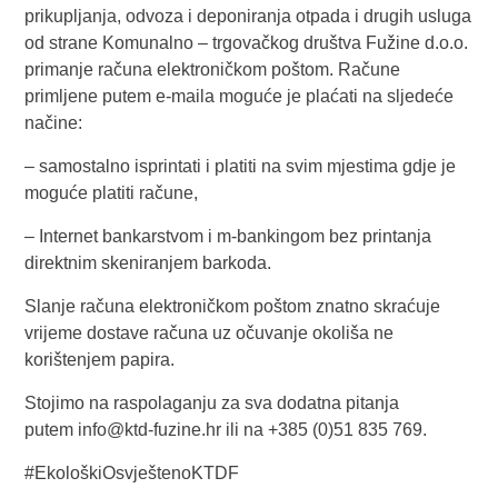
prikupljanja, odvoza i deponiranja otpada i drugih usluga
od strane Komunalno – trgovačkog društva Fužine d.o.o.
primanje računa elektroničkom poštom. Račune
primljene putem e-maila moguće je plaćati na sljedeće
načine:
– samostalno isprintati i platiti na svim mjestima gdje je
moguće platiti račune,
– Internet bankarstvom i m-bankingom bez printanja
direktnim skeniranjem barkoda.
Slanje računa elektroničkom poštom znatno skraćuje
vrijeme dostave računa uz očuvanje okoliša ne
korištenjem papira.
Stojimo na raspolaganju za sva dodatna pitanja
putem
info@ktd-fuzine.hr
ili na +385 (0)51 835 769.
#EkološkiOsvještenoKTDF