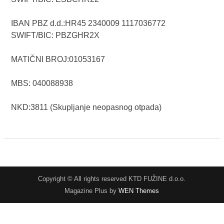
IBAN PBZ d.d.:HR45 2340009 1117036772
SWIFT/BIC: PBZGHR2X
MATIČNI BROJ:01053167
MBS: 040088938
NKD:3811 (Skupljanje neopasnog otpada)
Copyright © All rights reserved KTD FUŽINE d.o.o.
Magazine Plus by
WEN Themes