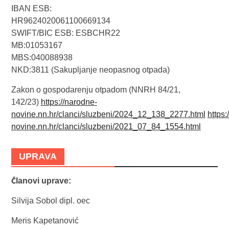
IBAN ESB:
HR9624020061100669134
SWIFT/BIC ESB: ESBCHR22
MB:01053167
MBS:040088938
NKD:3811 (Sakupljanje neopasnog otpada)
Zakon o gospodarenju otpadom (NNRH 84/21,
142/23)
https://narodne-
novine.nn.hr/clanci/sluzbeni/2024_12_138_2277.html
https:
novine.nn.hr/clanci/sluzbeni/2021_07_84_1554.html
UPRAVA
Članovi uprave:
Silvija Sobol dipl. oec
Meris Kapetanović