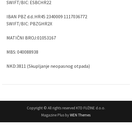
SWIFT/BIC: ESBCHR22
IBAN PBZ d.d.:HR45 2340009 1117036772
SWIFT/BIC: PBZGHR2X
MATIČNI BROJ:01053167
MBS: 040088938
NKD:3811 (Skupljanje neopasnog otpada)
Copyright © All rights reserved KTD FUŽINE d.o.o.
Magazine Plus by
WEN Themes