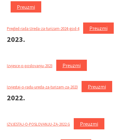
Preuzmi
Preuzmi
Pregled-rada-Ureda-za-turizam-2024-god-4
2023.
Preuzmi
Izvjesce-o-poslovanju-2023
Preuzmi
Izvjestaj-o-radu-ureda-za-turizam-za-2023
2022.
Preuzmi
IZVJESTAJ-O-POSLOVANJU-ZA-2022.G