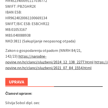
HR4523400091117036772
SWIFT: PBZGHR2X
IBAN ESB:
HR9624020061100669134
SWIFT/BIC ESB: ESBCHR22
MB:01053167
MBS:040088938
NKD:3811 (Sakupljanje neopasnog otpada)
Zakon o gospodarenju otpadom (NNRH 84/21,
142/23)
https://narodne-
novine.nn.hr/clanci/sluzbeni/2024_12_138_2277.html
https:/
novine.nn.hr/clanci/sluzbeni/2021_07_84_1554.html
UPRAVA
Članovi uprave:
Silvija Sobol dipl. oec