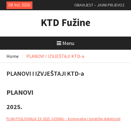
Skip
08 kol, 2026
OBAVIJEST – JAVNI PRIJEVOZ
to
content
KTD Fužine
Menu
Home
PLANOVI I IZVJEŠTAJI KTD-a
PLANOVI I IZVJEŠTAJI KTD-a
PLANOVI
2025.
PLAN POSLOVANJA ZA 2025. GODINU – Komunalne i turističke djelatnosti