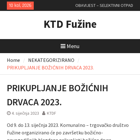
Skip
10 kol, 2026
OBAVIJEST – SELEKTIVNI OTPAD
to
content
KTD Fužine
Menu
Home
NEKATEGORIZIRANO
PRIKUPLJANJE BOŽIĆNIH DRVACA 2023.
PRIKUPLJANJE BOŽIĆNIH
DRVACA 2023.
4. siječnja 2023
KTDF
Od 9. do 13. siječnja 2023. Komunalno – trgovačko društvo
Fužine organizirano će po završetku božićno-