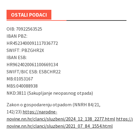
OSTALI PODACI
OIB: 70922563525
IBAN PBZ:
HR4523400091117036772
SWIFT: PBZGHR2X
IBAN ESB:
HR9624020061100669134
SWIFT/BIC ESB: ESBCHR22
MB:01053167
MBS:040088938
NKD:3811 (Sakupljanje neopasnog otpada)
Zakon o gospodarenju otpadom (NNRH 84/21,
142/23)
https://narodne-
novine.nn.hr/clanci/sluzbeni/2024_12_138_2277.html
https:/
novine.nn.hr/clanci/sluzbeni/2021_07_84_1554.html