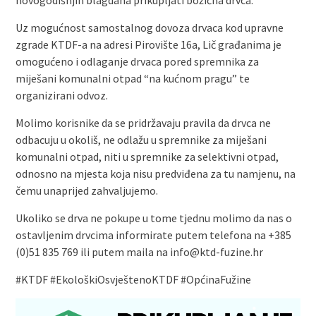
novogodišnjih blagdana prikupljati božićna drvca.
Uz mogućnost samostalnog dovoza drvaca kod upravne
zgrade KTDF-a na adresi Pirovište 16a, Lič građanima je
omogućeno i odlaganje drvaca pored spremnika za
miješani komunalni otpad “na kućnom pragu” te
organizirani odvoz.
Molimo korisnike da se pridržavaju pravila da drvca ne
odbacuju u okoliš, ne odlažu u spremnike za miješani
komunalni otpad, niti u spremnike za selektivni otpad,
odnosno na mjesta koja nisu predviđena za tu namjenu, na
čemu unaprijed zahvaljujemo.
Ukoliko se drva ne pokupe u tome tjednu molimo da nas o
ostavljenim drvcima informirate putem telefona na +385
(0)51 835 769 ili putem maila na
info@ktd-fuzine.hr
#KTDF #EkološkiOsvještenoKTDF #OpćinaFužine