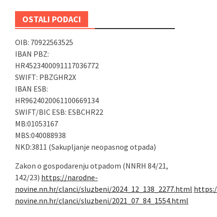
OSTALI PODACI
OIB: 70922563525
IBAN PBZ:
HR4523400091117036772
SWIFT: PBZGHR2X
IBAN ESB:
HR9624020061100669134
SWIFT/BIC ESB: ESBCHR22
MB:01053167
MBS:040088938
NKD:3811 (Sakupljanje neopasnog otpada)
Zakon o gospodarenju otpadom (NNRH 84/21,
142/23)
https://narodne-
novine.nn.hr/clanci/sluzbeni/2024_12_138_2277.html
https:
novine.nn.hr/clanci/sluzbeni/2021_07_84_1554.html