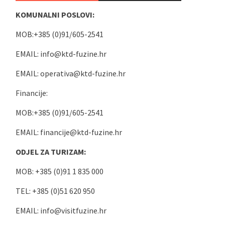
KOMUNALNI POSLOVI:
MOB:+385 (0)91/605-2541
EMAIL:
info@ktd-fuzine.hr
EMAIL:
operativa@ktd-fuzine.hr
Financije:
MOB:+385 (0)91/605-2541
EMAIL:
financije@ktd-fuzine.hr
ODJEL ZA TURIZAM:
MOB: +385 (0)91 1 835 000
TEL: +385 (0)51 620 950
EMAIL:
info@visitfuzine.hr