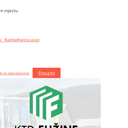
nom mjestu
ac_RadnaMjesta.aspx
Preuzmi
-za-zaposljavanje