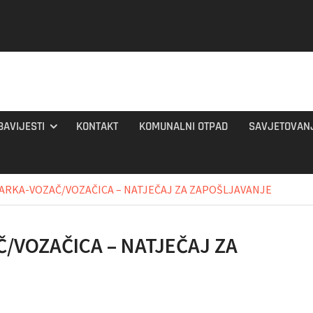
BAVIJESTI
KONTAKT
KOMUNALNI OTPAD
SAVJETOVAN
RKA-VOZAČ/VOZAČICA – NATJEČAJ ZA ZAPOŠLJAVANJE
/VOZAČICA – NATJEČAJ ZA