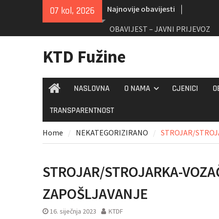
Skip
Najnovije obavijesti
07 kol, 2026
to
content
OBAVIJEST – JAVNI PRIJEVOZ
KTD Fužine
NASLOVNA
O NAMA
CJENICI
O
Home
TRANSPARENTNOST
Home
NEKATEGORIZIRANO
STROJAR/STROJA
STROJAR/STROJARKA-VOZAČ
ZAPOŠLJAVANJE
16. siječnja 2023
KTDF