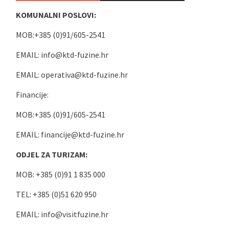
KOMUNALNI POSLOVI:
MOB:+385 (0)91/605-2541
EMAIL:
info@ktd-fuzine.hr
EMAIL:
operativa@ktd-fuzine.hr
Financije:
MOB:+385 (0)91/605-2541
EMAIL:
financije@ktd-fuzine.hr
ODJEL ZA TURIZAM:
MOB: +385 (0)91 1 835 000
TEL: +385 (0)51 620 950
EMAIL:
info@visitfuzine.hr