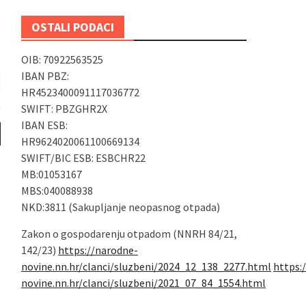
OSTALI PODACI
OIB: 70922563525
IBAN PBZ:
HR4523400091117036772
SWIFT: PBZGHR2X
IBAN ESB:
HR9624020061100669134
SWIFT/BIC ESB: ESBCHR22
MB:01053167
MBS:040088938
NKD:3811 (Sakupljanje neopasnog otpada)
Zakon o gospodarenju otpadom (NNRH 84/21,
142/23)
https://narodne-
novine.nn.hr/clanci/sluzbeni/2024_12_138_2277.html
https:
novine.nn.hr/clanci/sluzbeni/2021_07_84_1554.html