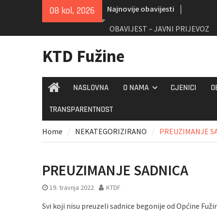
Skip
Najnovije obavijesti
08 kol, 2026
to
content
OBAVIJEST – JAVNI PRIJEVOZ
KTD Fužine
NASLOVNA
O NAMA
CJENICI
O
Home
TRANSPARENTNOST
Home
NEKATEGORIZIRANO
PREUZIMANJE S
PREUZIMANJE SADNICA
19. travnja 2022
KTDF
Svi koji nisu preuzeli sadnice begonije od Općine Fuži