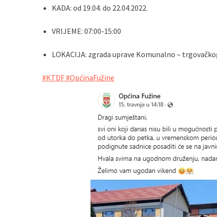
KADA: od 19.04. do 22.04.2022.
VRIJEME: 07:00-15:00
LOKACIJA: zgrada uprave Komunalno – trgovačkog dr
#KTDF
#OpćinaFužine