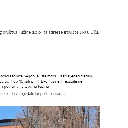
uštva Fužine d.o.o. na adresi Pirovište 16a u Liču.