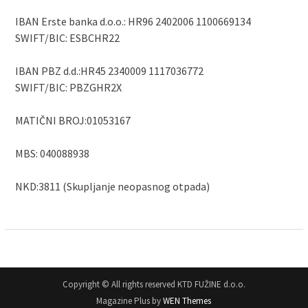
IBAN Erste banka d.o.o.: HR96 2402006 1100669134
SWIFT/BIC: ESBCHR22
IBAN PBZ d.d.:HR45 2340009 1117036772
SWIFT/BIC: PBZGHR2X
MATIČNI BROJ:01053167
MBS: 040088938
NKD:3811 (Skupljanje neopasnog otpada)
Copyright © All rights reserved KTD FUŽINE d.o.o.
Magazine Plus by
WEN Themes