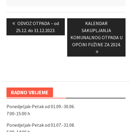
Navigacija
Previous
Next
ODVOZ OTPADA – od
KALENDAR
objava
post:
post:
25.12. do 31.12.2023.
SAKUPLJANJA
KOMUNALNOG OTPADA U
OPĆINI FUŽINE ZA 2024.
RADNO VRIJEME
Ponedjeljak-Petak od 01.09.-30.06.
7:00-15:00 h
Ponedjeljak-Petak od 01.07.-31.08.