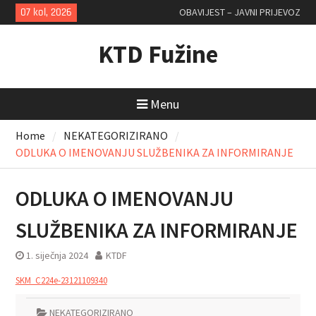
Skip
07 kol, 2026
OBAVIJEST – JAVNI PRIJEVOZ
to
content
KTD Fužine
Menu
Home
NEKATEGORIZIRANO
ODLUKA O IMENOVANJU SLUŽBENIKA ZA INFORMIRANJE
ODLUKA O IMENOVANJU
SLUŽBENIKA ZA INFORMIRANJE
1. siječnja 2024
KTDF
SKM_C224e-23121109340
NEKATEGORIZIRANO