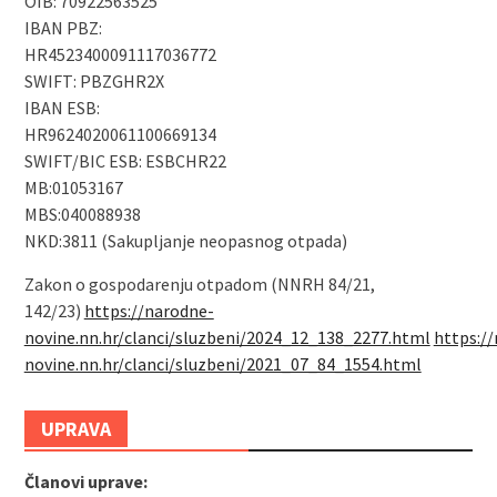
OIB: 70922563525
IBAN PBZ:
HR4523400091117036772
SWIFT: PBZGHR2X
IBAN ESB:
HR9624020061100669134
SWIFT/BIC ESB: ESBCHR22
MB:01053167
MBS:040088938
NKD:3811 (Sakupljanje neopasnog otpada)
Zakon o gospodarenju otpadom (NNRH 84/21,
142/23)
https://narodne-
novine.nn.hr/clanci/sluzbeni/2024_12_138_2277.html
https:/
novine.nn.hr/clanci/sluzbeni/2021_07_84_1554.html
UPRAVA
Članovi uprave: