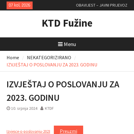
Skip
07 kol, 2026
OBAVIJEST – JAVNI PRIJEVOZ
to
content
KTD Fužine
Menu
Home
NEKATEGORIZIRANO
IZVJEŠTAJ O POSLOVANJU ZA 2023. GODINU
IZVJEŠTAJ O POSLOVANJU ZA
2023. GODINU
10. srpnja 2024
KTDF
Preuzmi
Izvjesce-o-poslovanju-2023