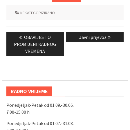
NEKATEGORIZIRANO
Navigacija
Previous
Next
OBAVIJEST O
Javni prijevoz
objava
post:
post:
PROMIJENI RADNOG
VREMENA
RADNO VRIJEME
Ponedjeljak-Petak od 01.09.-30.06.
7:00-15:00 h
Ponedjeljak-Petak od 01.07.-31.08.