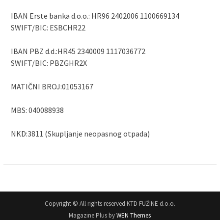
IBAN Erste banka d.o.o.: HR96 2402006 1100669134
SWIFT/BIC: ESBCHR22
IBAN PBZ d.d.:HR45 2340009 1117036772
SWIFT/BIC: PBZGHR2X
MATIČNI BROJ:01053167
MBS: 040088938
NKD:3811 (Skupljanje neopasnog otpada)
Copyright © All rights reserved KTD FUŽINE d.o.o.
Magazine Plus by
WEN Themes