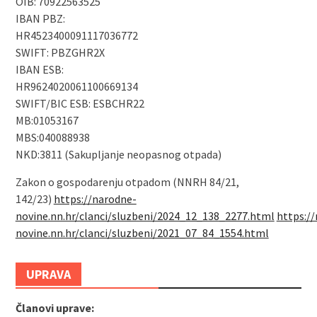
OIB: 70922563525
IBAN PBZ:
HR4523400091117036772
SWIFT: PBZGHR2X
IBAN ESB:
HR9624020061100669134
SWIFT/BIC ESB: ESBCHR22
MB:01053167
MBS:040088938
NKD:3811 (Sakupljanje neopasnog otpada)
Zakon o gospodarenju otpadom (NNRH 84/21,
142/23)
https://narodne-
novine.nn.hr/clanci/sluzbeni/2024_12_138_2277.html
https:/
novine.nn.hr/clanci/sluzbeni/2021_07_84_1554.html
UPRAVA
Članovi uprave: