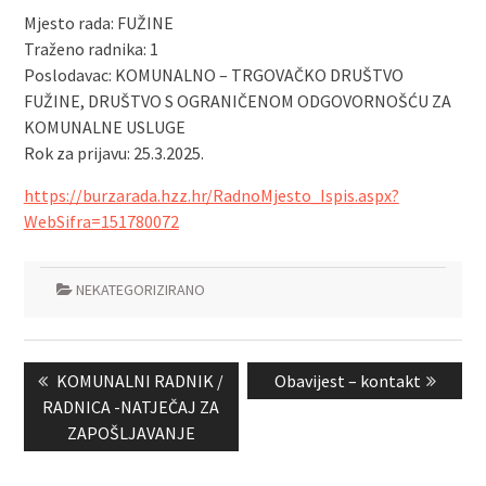
Mjesto rada: FUŽINE
Traženo radnika: 1
Poslodavac: KOMUNALNO – TRGOVAČKO DRUŠTVO
FUŽINE, DRUŠTVO S OGRANIČENOM ODGOVORNOŠĆU ZA
KOMUNALNE USLUGE
Rok za prijavu: 25.3.2025.
https://burzarada.hzz.hr/RadnoMjesto_Ispis.aspx?
WebSifra=151780072
NEKATEGORIZIRANO
Navigacija
Previous
Next
KOMUNALNI RADNIK /
Obavijest – kontakt
objava
post:
post:
RADNICA -NATJEČAJ ZA
ZAPOŠLJAVANJE