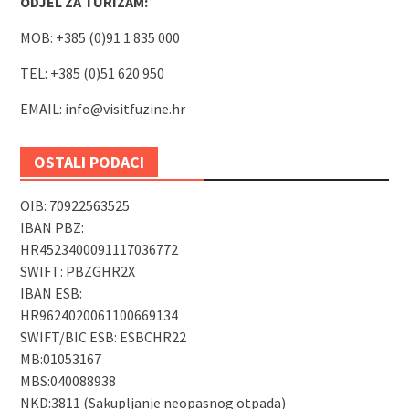
ODJEL ZA TURIZAM:
MOB: +385 (0)91 1 835 000
TEL: +385 (0)51 620 950
EMAIL:
info@visitfuzine.hr
OSTALI PODACI
OIB: 70922563525
IBAN PBZ:
HR4523400091117036772
SWIFT: PBZGHR2X
IBAN ESB:
HR9624020061100669134
SWIFT/BIC ESB: ESBCHR22
MB:01053167
MBS:040088938
NKD:3811 (Sakupljanje neopasnog otpada)