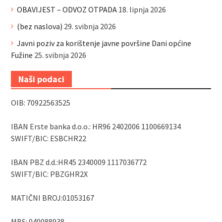
OBAVIJEST – ODVOZ OTPADA
18. lipnja 2026
(bez naslova)
29. svibnja 2026
Javni poziv za korištenje javne površine Dani općine
Fužine
25. svibnja 2026
Naši podaci
OIB: 70922563525
IBAN Erste banka d.o.o.: HR96 2402006 1100669134
SWIFT/BIC: ESBCHR22
IBAN PBZ d.d.:HR45 2340009 1117036772
SWIFT/BIC: PBZGHR2X
MATIČNI BROJ:01053167
MBS: 040088938