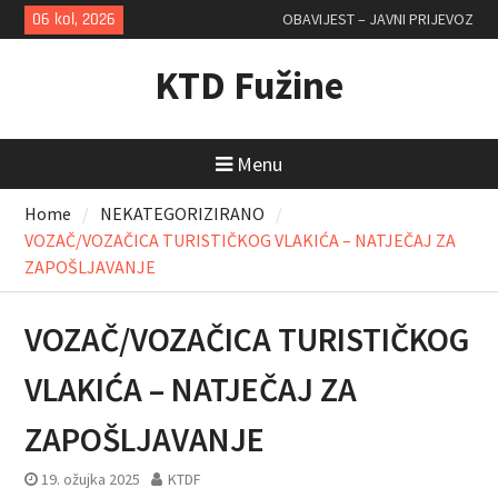
Skip
06 kol, 2026
OBAVIJEST – JAVNI PRIJEVOZ
to
content
KTD Fužine
Menu
Home
NEKATEGORIZIRANO
VOZAČ/VOZAČICA TURISTIČKOG VLAKIĆA – NATJEČAJ ZA
ZAPOŠLJAVANJE
VOZAČ/VOZAČICA TURISTIČKOG
VLAKIĆA – NATJEČAJ ZA
ZAPOŠLJAVANJE
19. ožujka 2025
KTDF