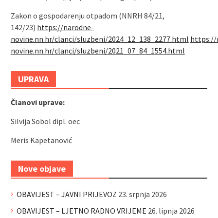
Zakon o gospodarenju otpadom (NNRH 84/21,
142/23)
https://narodne-
novine.nn.hr/clanci/sluzbeni/2024_12_138_2277.html
https:/
novine.nn.hr/clanci/sluzbeni/2021_07_84_1554.html
UPRAVA
Članovi uprave:
Silvija Sobol dipl. oec
Meris Kapetanović
Nove objave
OBAVIJEST – JAVNI PRIJEVOZ
23. srpnja 2026
OBAVIJEST – LJETNO RADNO VRIJEME
26. lipnja 2026