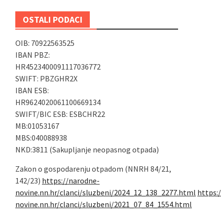
OSTALI PODACI
OIB: 70922563525
IBAN PBZ:
HR4523400091117036772
SWIFT: PBZGHR2X
IBAN ESB:
HR9624020061100669134
SWIFT/BIC ESB: ESBCHR22
MB:01053167
MBS:040088938
NKD:3811 (Sakupljanje neopasnog otpada)
Zakon o gospodarenju otpadom (NNRH 84/21,
142/23)
https://narodne-
novine.nn.hr/clanci/sluzbeni/2024_12_138_2277.html
https:
novine.nn.hr/clanci/sluzbeni/2021_07_84_1554.html