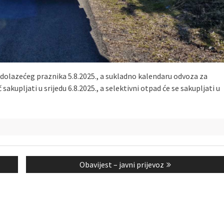
adolazećeg praznika 5.8.2025., a sukladno kalendaru odvoza za
akupljati u srijedu 6.8.2025., a selektivni otpad će se sakupljati u
Next
Obavijest – javni prijevoz
post: