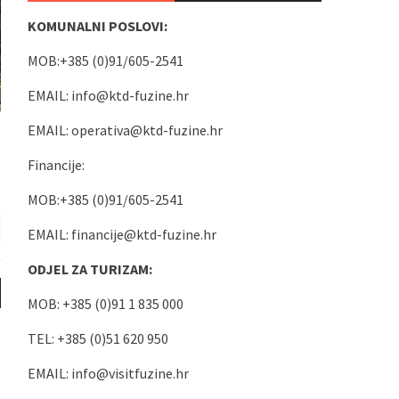
KOMUNALNI POSLOVI:
MOB:+385 (0)91/605-2541
EMAIL:
info@ktd-fuzine.hr
EMAIL:
operativa@ktd-fuzine.hr
Financije:
MOB:+385 (0)91/605-2541
EMAIL:
financije@ktd-fuzine.hr
ODJEL ZA TURIZAM:
MOB: +385 (0)91 1 835 000
TEL: +385 (0)51 620 950
EMAIL:
info@visitfuzine.hr