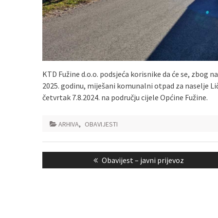
KTD Fužine d.o.o. podsjeća korisnike da će se, zbog n
2025. godinu, miješani komunalni otpad za naselje Lič s
četvrtak 7.8.2024. na području cijele Općine Fužine.
ARHIVA
,
OBAVIJESTI
Navigacija
Previous
Obavijest – javni prijevoz
objava
post: