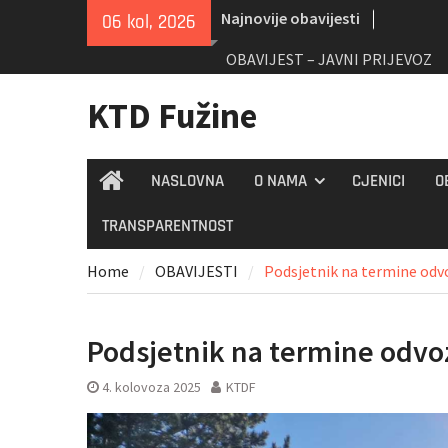
Skip
Najnovije obavijesti
06 kol, 2026
to
content
OBAVIJEST – JAVNI PRIJEVOZ
KTD Fužine
NASLOVNA
O NAMA
CJENICI
O
Home
TRANSPARENTNOST
Home
OBAVIJESTI
Podsjetnik na termine odv
Podsjetnik na termine odvo
4. kolovoza 2025
KTDF