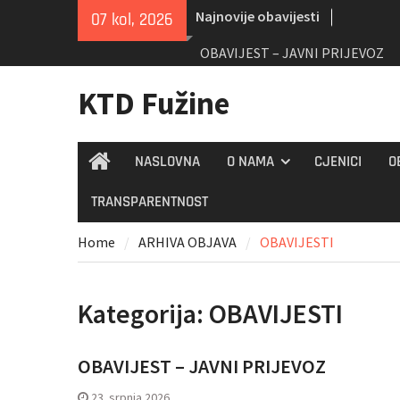
Skip
Najnovije obavijesti
07 kol, 2026
to
content
OBAVIJEST – JAVNI PRIJEVOZ
KTD Fužine
NASLOVNA
O NAMA
CJENICI
O
Home
TRANSPARENTNOST
Home
ARHIVA OBJAVA
OBAVIJESTI
Kategorija:
OBAVIJESTI
OBAVIJEST – JAVNI PRIJEVOZ
23. srpnja 2026