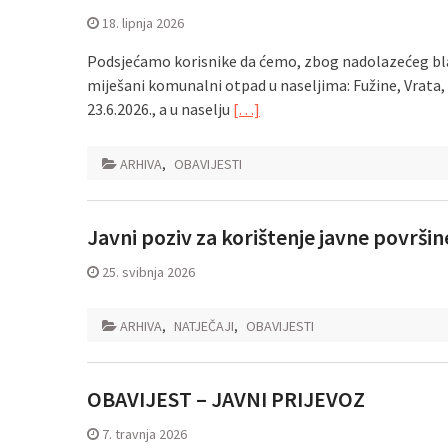
18. lipnja 2026
Podsjećamo korisnike da ćemo, zbog nadolazećeg blag
miješani komunalni otpad u naseljima: Fužine, Vrata, 
23.6.2026., a u naselju
[…]
ARHIVA
,
OBAVIJESTI
Javni poziv za korištenje javne površin
25. svibnja 2026
ARHIVA
,
NATJEČAJI
,
OBAVIJESTI
OBAVIJEST – JAVNI PRIJEVOZ
7. travnja 2026