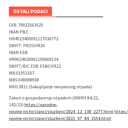
OSTALI PODACI
OIB: 70922563525
IBAN PBZ:
HR4523400091117036772
SWIFT: PBZGHR2X
IBAN ESB:
HR9624020061100669134
SWIFT/BIC ESB: ESBCHR22
MB:01053167
MBS:040088938
NKD:3811 (Sakupljanje neopasnog otpada)
Zakon o gospodarenju otpadom (NNRH 84/21,
142/23)
https://narodne-
novine.nn.hr/clanci/sluzbeni/2024_12_138_2277.html
https:
novine.nn.hr/clanci/sluzbeni/2021_07_84_1554.html