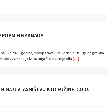
 GROBNIH NAKNADA
ožujka 2026. godine, obavještavaju se korisnici usluge da grobna
ade utvrđena je iz razloga što ista nije bila
[…]
NINA U VLASNIŠTVU KTD FUŽINE D.O.O.