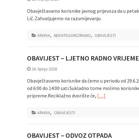
Obavještavamo korisnike javnog prijevoza da u petak 
Lič..Zahvaljujemo na razumijevanju.
ARHIVA
,
NEKATEGORIZIRANO
,
OBAVIJESTI
OBAVIJEST – LJETNO RADNO VRIJEME
26. lipnja 2026
Obavještavamo korisnike da ćemo u periodu od 29.6.2
od 6:00 do 14:00 sati.Sukladno tome molimo korisnik
pripreme.Reciklažno dvorište će,
[…]
ARHIVA
,
OBAVIJESTI
OBAVIJEST – ODVOZ OTPADA