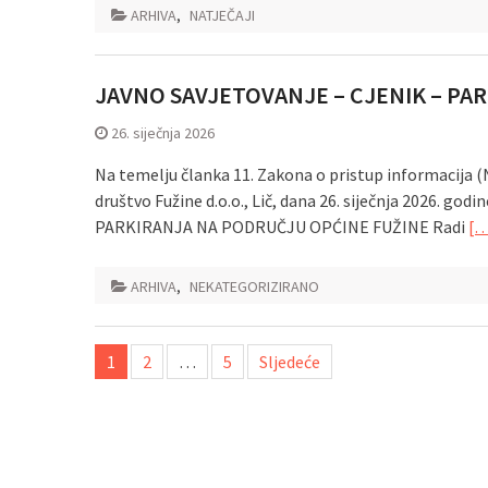
ARHIVA
,
NATJEČAJI
JAVNO SAVJETOVANJE – CJENIK – PA
26. siječnja 2026
Na temelju članka 11. Zakona o pristup informacija 
društvo Fužine d.o.o., Lič, dana 26. siječnja 202
PARKIRANJA NA PODRUČJU OPĆINE FUŽINE Radi
[…
ARHIVA
,
NEKATEGORIZIRANO
Navigacija
1
2
…
5
Sljedeće
objava