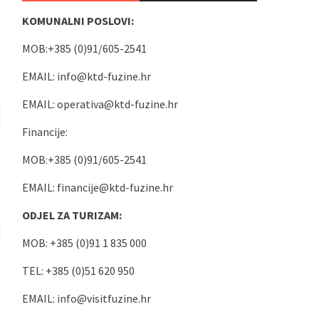
KOMUNALNI POSLOVI:
MOB:+385 (0)91/605-2541
EMAIL:
info@ktd-fuzine.hr
EMAIL:
operativa@ktd-fuzine.hr
Financije:
MOB:+385 (0)91/605-2541
EMAIL:
financije@ktd-fuzine.hr
ODJEL ZA TURIZAM:
MOB: +385 (0)91 1 835 000
TEL: +385 (0)51 620 950
EMAIL:
info@visitfuzine.hr