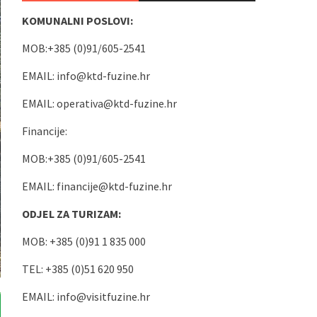
KOMUNALNI POSLOVI:
MOB:+385 (0)91/605-2541
EMAIL:
info@ktd-fuzine.hr
EMAIL:
operativa@ktd-fuzine.hr
Financije:
MOB:+385 (0)91/605-2541
EMAIL:
financije@ktd-fuzine.hr
ODJEL ZA TURIZAM:
MOB: +385 (0)91 1 835 000
TEL: +385 (0)51 620 950
EMAIL:
info@visitfuzine.hr