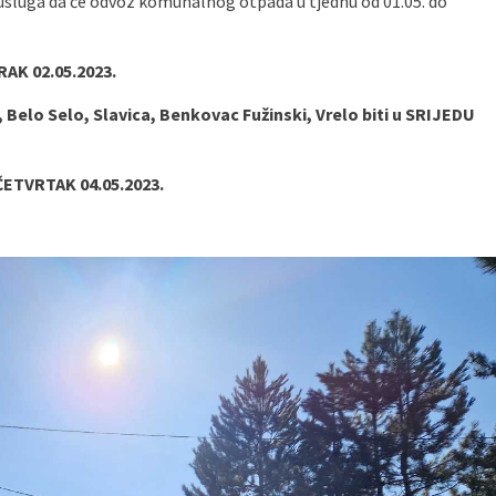
 usluga da će odvoz komunalnog otpada u tjednu od 01.05. do
RAK 02.05.2023.
 Belo Selo, Slavica, Benkovac Fužinski, Vrelo biti u SRIJEDU
 ČETVRTAK 04.05.2023.