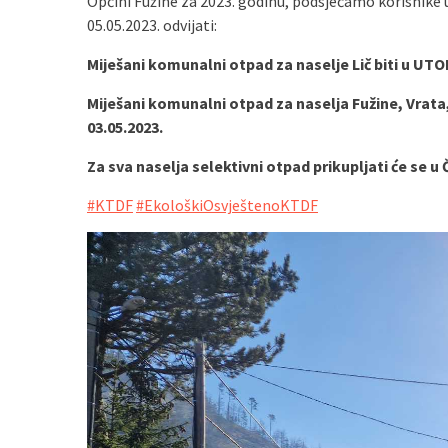
Općini Fužine za 2023. godinu, podsjećamo korisnike
05.05.2023. odvijati:
Miješani komunalni otpad za naselje Lič biti u UTO
Miješani komunalni otpad za naselja Fužine, Vrata,
03.05.2023.
Za sva naselja selektivni otpad prikupljati će se u
#KTDF
#EkološkiOsvještenoKTDF