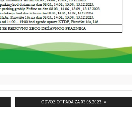
Next
ODVOZ OTPADA ZA 03.05.2023.
post: