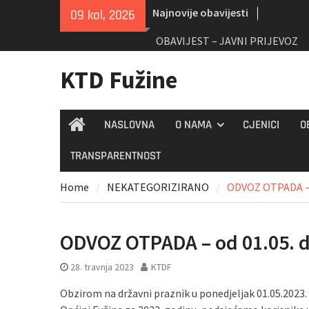
Skip
Najnovije obavijesti
09 kol, 2026
to
content
OBAVIJEST – JAVNI PRIJEVOZ
KTD Fužine
NASLOVNA
O NAMA
CJENICI
O
Home
TRANSPARENTNOST
Home
NEKATEGORIZIRANO
ODVOZ OTPADA – o
ODVOZ OTPADA – od 01.05. d
28. travnja 2023
KTDF
Obzirom na državni praznik u ponedjeljak 01.05.2023