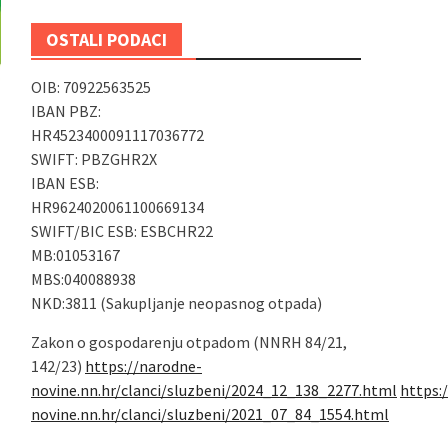
OSTALI PODACI
OIB: 70922563525
IBAN PBZ:
HR4523400091117036772
SWIFT: PBZGHR2X
IBAN ESB:
HR9624020061100669134
SWIFT/BIC ESB: ESBCHR22
MB:01053167
MBS:040088938
NKD:3811 (Sakupljanje neopasnog otpada)
Zakon o gospodarenju otpadom (NNRH 84/21,
142/23)
https://narodne-
novine.nn.hr/clanci/sluzbeni/2024_12_138_2277.html
https:
novine.nn.hr/clanci/sluzbeni/2021_07_84_1554.html