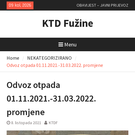
Skip
09 kol, 2026
OBAVIJEST – JAVNI PRIJEVOZ
to
content
KTD Fužine
Menu
Home
NEKATEGORIZIRANO
Odvoz otpada 01.11.2021.-31.03.2022. promjene
Odvoz otpada
01.11.2021.-31.03.2022.
promjene
8. listopada 2021
KTDF