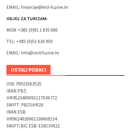
EMAIL:
financije@ktd-fuzine.hr
ODJEL ZA TURIZAM:
MOB: +385 (0)91 1 835 000
TEL: +385 (0)51 620 950
EMAIL:
info@visitfuzine.hr
OSTALI PODACI
OIB: 70922563525
IBAN PBZ:
HR4523400091117036772
SWIFT: PBZGHR2X
IBAN ESB:
HR9624020061100669134
SWIFT/BIC ESB: ESBCHR22