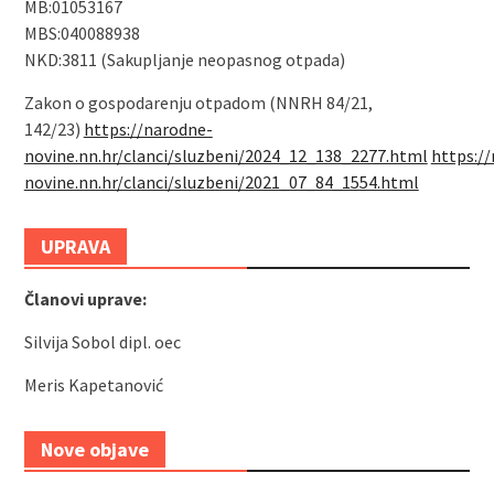
MB:01053167
MBS:040088938
NKD:3811 (Sakupljanje neopasnog otpada)
Zakon o gospodarenju otpadom (NNRH 84/21,
142/23)
https://narodne-
novine.nn.hr/clanci/sluzbeni/2024_12_138_2277.html
https:/
novine.nn.hr/clanci/sluzbeni/2021_07_84_1554.html
UPRAVA
Članovi uprave:
Silvija Sobol dipl. oec
Meris Kapetanović
Nove objave