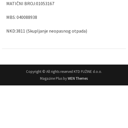
MATIČNI BROJ:01053167
MBS: 040088938
NKD:3811 (Skupljanje neopasnog otpada)
Copyright © All rights reserved KTD FUŽINE d.o.o.
Magazine Plus by
WEN Themes