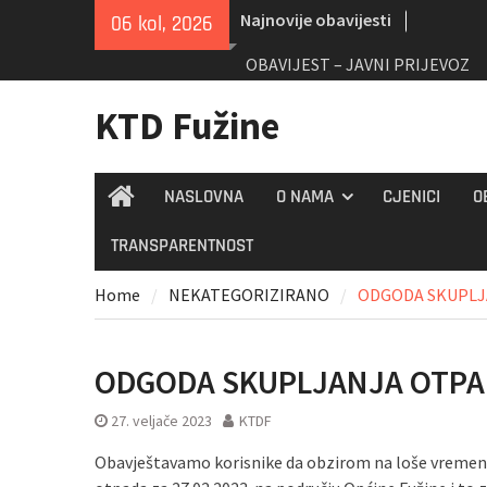
Skip
Najnovije obavijesti
06 kol, 2026
to
content
OBAVIJEST – JAVNI PRIJEVOZ
KTD Fužine
NASLOVNA
O NAMA
CJENICI
O
Home
TRANSPARENTNOST
Home
NEKATEGORIZIRANO
ODGODA SKUPLJA
ODGODA SKUPLJANJA OTPADA
27. veljače 2023
KTDF
Obavještavamo korisnike da obzirom na loše vremen