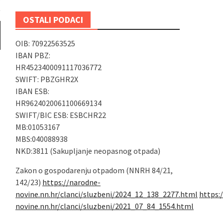
OSTALI PODACI
OIB: 70922563525
IBAN PBZ:
HR4523400091117036772
SWIFT: PBZGHR2X
IBAN ESB:
HR9624020061100669134
SWIFT/BIC ESB: ESBCHR22
MB:01053167
MBS:040088938
NKD:3811 (Sakupljanje neopasnog otpada)
Zakon o gospodarenju otpadom (NNRH 84/21,
142/23)
https://narodne-
novine.nn.hr/clanci/sluzbeni/2024_12_138_2277.html
https:
novine.nn.hr/clanci/sluzbeni/2021_07_84_1554.html