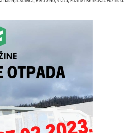
 naselja: Slavica, Belo Selo, Vrata, Fužine i Benkovac Fužinski.