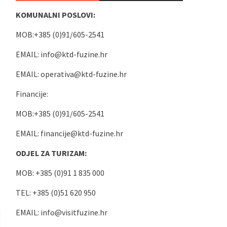
KOMUNALNI POSLOVI:
MOB:+385 (0)91/605-2541
EMAIL:
info@ktd-fuzine.hr
EMAIL:
operativa@ktd-fuzine.hr
Financije:
MOB:+385 (0)91/605-2541
EMAIL:
financije@ktd-fuzine.hr
ODJEL ZA TURIZAM:
MOB: +385 (0)91 1 835 000
TEL: +385 (0)51 620 950
EMAIL:
info@visitfuzine.hr