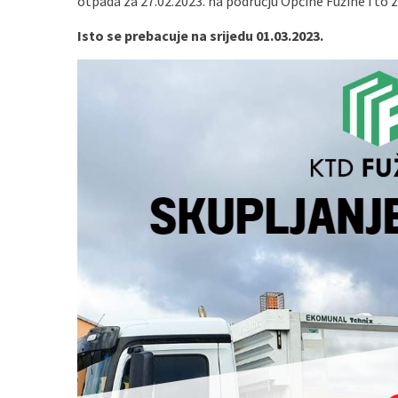
otpada za 27.02.2023. na području Općine Fužine i to za
Isto se prebacuje na
srijedu 01.03.2023.