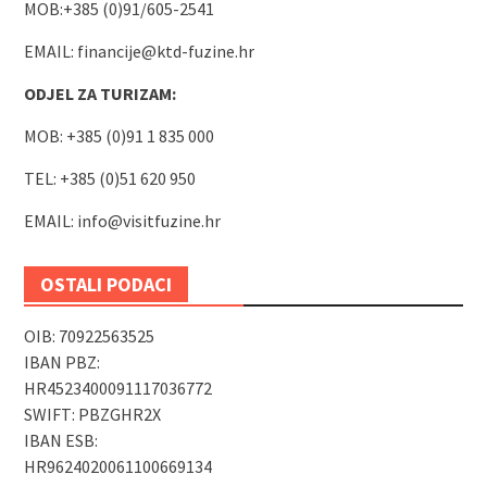
MOB:+385 (0)91/605-2541
EMAIL:
financije@ktd-fuzine.hr
ODJEL ZA TURIZAM:
MOB: +385 (0)91 1 835 000
TEL: +385 (0)51 620 950
EMAIL:
info@visitfuzine.hr
OSTALI PODACI
OIB: 70922563525
IBAN PBZ:
HR4523400091117036772
SWIFT: PBZGHR2X
IBAN ESB:
HR9624020061100669134