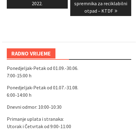
post:
post:
2022.
spremnika za reciklabilni
otpad – KTDF
RADNO VRIJEME
Ponedjeljak-Petak od 01.09.-30.06.
7:00-15:00 h
Ponedjeljak-Petak od 01.07.-31.08.
6:00-14:00 h
Dnevni odmor: 10:00-10:30
Primanje uplata i stranaka:
Utorak i Četvrtak od 9:00-11:00