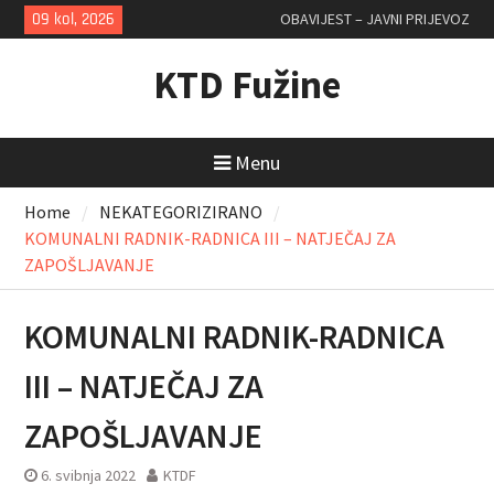
Skip
09 kol, 2026
OBAVIJEST – JAVNI PRIJEVOZ
to
content
KTD Fužine
Menu
Home
NEKATEGORIZIRANO
KOMUNALNI RADNIK-RADNICA III – NATJEČAJ ZA
ZAPOŠLJAVANJE
KOMUNALNI RADNIK-RADNICA
III – NATJEČAJ ZA
ZAPOŠLJAVANJE
6. svibnja 2022
KTDF