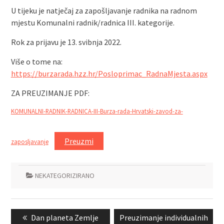
U tijeku je natječaj za zapošljavanje radnika na radnom
mjestu Komunalni radnik/radnica III. kategorije.
Rok za prijavu je 13. svibnja 2022.
Više o tome na:
https://burzarada.hzz.hr/Posloprimac_RadnaMjesta.aspx
ZA PREUZIMANJE PDF:
KOMUNALNI-RADNIK-RADNICA-III-Burza-rada-Hrvatski-zavod-za-
Preuzmi
zaposljavanje
NEKATEGORIZIRANO
Navigacija
Previous
Next
Dan planeta Zemlje
Preuzimanje individualnih
objava