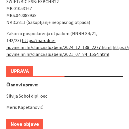
SWIFT/BIC ESB: ESBCHR22
MB:01053167
MBS:040088938
NKD:3811 (Sakupljanje neopasnog otpada)
Zakon o gospodarenju otpadom (NNRH 84/21,
142/23)
https://narodne-
novine.nn.hr/clanci/sluzbeni/2024_12_138_2277.html
https:/
novine.nn.hr/clanci/sluzbeni/2021_07_84_1554.html
UPRAVA
Članovi uprave:
Silvija Sobol dipl. oec
Meris Kapetanović
Nove objave