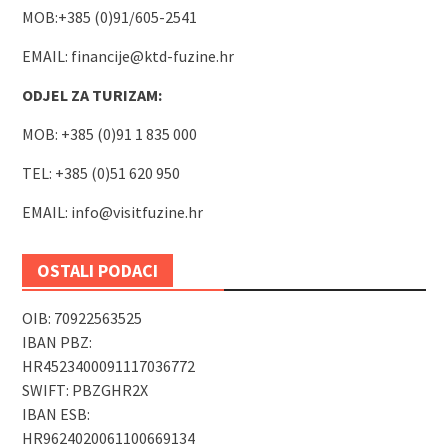
MOB:+385 (0)91/605-2541
EMAIL:
financije@ktd-fuzine.hr
ODJEL ZA TURIZAM:
MOB: +385 (0)91 1 835 000
TEL: +385 (0)51 620 950
EMAIL:
info@visitfuzine.hr
OSTALI PODACI
OIB: 70922563525
IBAN PBZ:
HR4523400091117036772
SWIFT: PBZGHR2X
IBAN ESB:
HR9624020061100669134