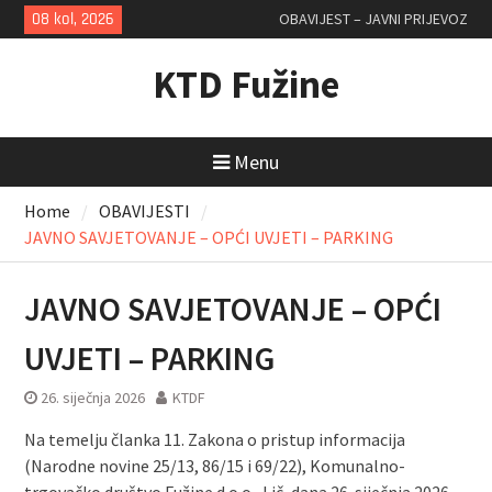
Skip
08 kol, 2026
OBAVIJEST – JAVNI PRIJEVOZ
to
content
KTD Fužine
Menu
Home
OBAVIJESTI
JAVNO SAVJETOVANJE – OPĆI UVJETI – PARKING
JAVNO SAVJETOVANJE – OPĆI
UVJETI – PARKING
26. siječnja 2026
KTDF
Na temelju članka 11. Zakona o pristup informacija
(Narodne novine 25/13, 86/15 i 69/22), Komunalno-