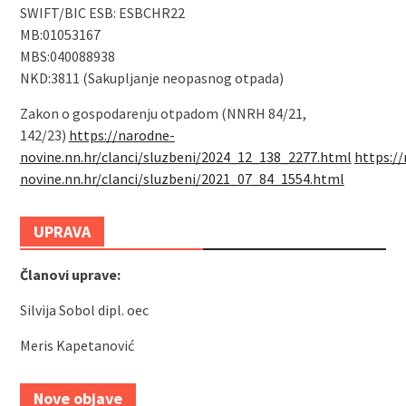
SWIFT/BIC ESB: ESBCHR22
MB:01053167
MBS:040088938
NKD:3811 (Sakupljanje neopasnog otpada)
Zakon o gospodarenju otpadom (NNRH 84/21,
142/23)
https://narodne-
novine.nn.hr/clanci/sluzbeni/2024_12_138_2277.html
https:/
novine.nn.hr/clanci/sluzbeni/2021_07_84_1554.html
UPRAVA
Članovi uprave:
Silvija Sobol dipl. oec
Meris Kapetanović
Nove objave