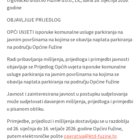
trgovačko društvo Fužine d.o.o., Lič, dana 26. siječnja 2026.
godine
OBJAVLJUJE PRIJEDLOG
OPĆI UVJETI isporuke komunalne usluge parkiranja na
javnim površinama na kojima se obavlja naplata parkiranja
na području Općine Fužine
Radi pribavljanja mišljenja, prijedloga i primjedbi javnosti
objavljuje se Prijedlog Općih uvjeta isporuke komunalne
usluge parkiranja na javnim površinama na kojima se
obavlja naplata parkiranja na području Općine Fužine
Javnost i zainteresirana javnost u postupku sudjelovanja
može sudjelovati davanjem mišljenja, prijedloga i primjedbi
u pisanom obliku.
Primjedbe, prijedlozi i mišljenja dostavljaju se u razdoblju
od 26. siječnja do 16. veljače 2026. godine Općini Fužine,
putem elektroničke pošte
operativa@ktd-fuzine.hr
.