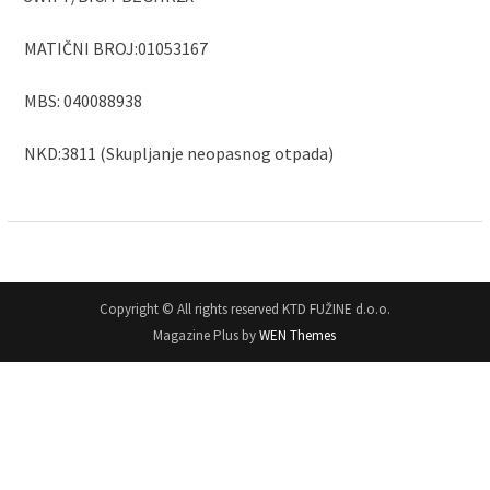
MATIČNI BROJ:01053167
MBS: 040088938
NKD:3811 (Skupljanje neopasnog otpada)
Copyright © All rights reserved KTD FUŽINE d.o.o.
Magazine Plus by
WEN Themes