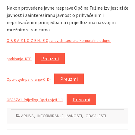
Nakon provedene javne rasprave Općina Fužine izvijestiti će
javnost i zainteresiranu javnost o prihvaćenim i
neprihvaćenim primjedbama i prijedlozima na svojim
mrežnim stranicama
O-B-R-A-Z-L-O-Z-E-NJ-E-Opci-uvjeti-isporuke-komunalne-usluge-
Preuzmi
parkiranja_KTD
Preuzmi
Opci-uvjeti-parkiranje-KTD-
Preuzmi
OBRAZA1_Prijedlog-Opci-uvjeti-1-1
ARHIVA
,
INFORMIRANJE JAVNOSTI
,
OBAVIJESTI
Navigacija