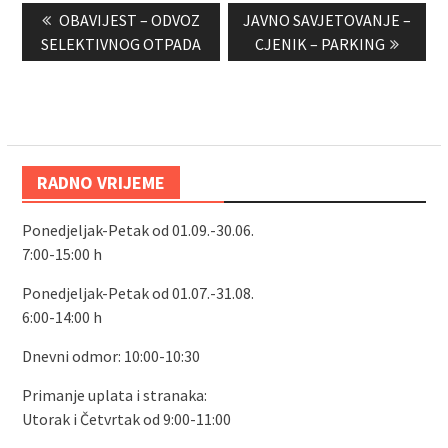
Previous
Next
OBAVIJEST – ODVOZ
JAVNO SAVJETOVANJE –
objava
post:
post:
SELEKTIVNOG OTPADA
CJENIK – PARKING
RADNO VRIJEME
Ponedjeljak-Petak od 01.09.-30.06.
7:00-15:00 h
Ponedjeljak-Petak od 01.07.-31.08.
6:00-14:00 h
Dnevni odmor: 10:00-10:30
Primanje uplata i stranaka:
Utorak i Četvrtak od 9:00-11:00