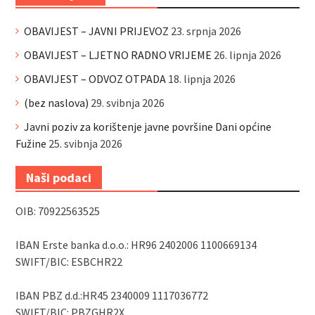
OBAVIJEST – JAVNI PRIJEVOZ
23. srpnja 2026
OBAVIJEST – LJETNO RADNO VRIJEME
26. lipnja 2026
OBAVIJEST – ODVOZ OTPADA
18. lipnja 2026
(bez naslova)
29. svibnja 2026
Javni poziv za korištenje javne površine Dani općine
Fužine
25. svibnja 2026
Naši podaci
OIB: 70922563525
IBAN Erste banka d.o.o.: HR96 2402006 1100669134
SWIFT/BIC: ESBCHR22
IBAN PBZ d.d.:HR45 2340009 1117036772
SWIFT/BIC: PBZGHR2X