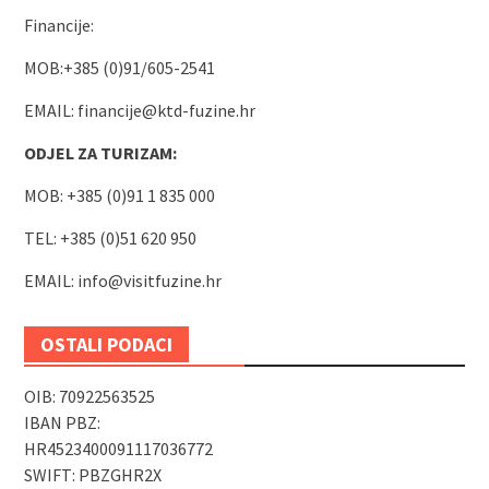
Financije:
MOB:+385 (0)91/605-2541
EMAIL:
financije@ktd-fuzine.hr
ODJEL ZA TURIZAM:
MOB: +385 (0)91 1 835 000
TEL: +385 (0)51 620 950
EMAIL:
info@visitfuzine.hr
OSTALI PODACI
OIB: 70922563525
IBAN PBZ:
HR4523400091117036772
SWIFT: PBZGHR2X