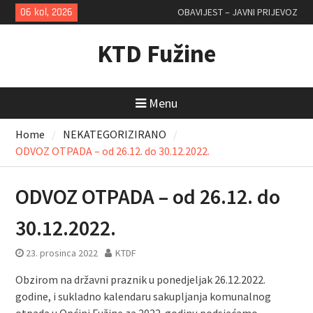
Skip
06 kol, 2026
OBAVIJEST – JAVNI PRIJEVOZ
to
content
KTD Fužine
Menu
Home
NEKATEGORIZIRANO
ODVOZ OTPADA – od 26.12. do 30.12.2022.
ODVOZ OTPADA – od 26.12. do
30.12.2022.
23. prosinca 2022
KTDF
Obzirom na državni praznik u ponedjeljak 26.12.2022.
godine, i sukladno kalendaru sakupljanja komunalnog