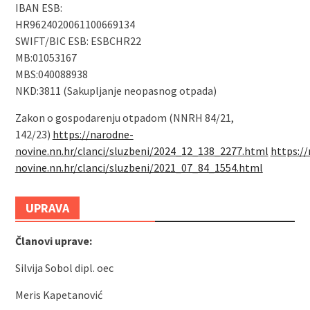
IBAN ESB:
HR9624020061100669134
SWIFT/BIC ESB: ESBCHR22
MB:01053167
MBS:040088938
NKD:3811 (Sakupljanje neopasnog otpada)
Zakon o gospodarenju otpadom (NNRH 84/21,
142/23)
https://narodne-
novine.nn.hr/clanci/sluzbeni/2024_12_138_2277.html
https:/
novine.nn.hr/clanci/sluzbeni/2021_07_84_1554.html
UPRAVA
Članovi uprave:
Silvija Sobol dipl. oec
Meris Kapetanović