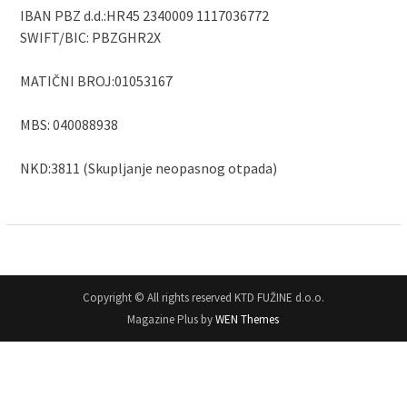
IBAN PBZ d.d.:HR45 2340009 1117036772
SWIFT/BIC: PBZGHR2X
MATIČNI BROJ:01053167
MBS: 040088938
NKD:3811 (Skupljanje neopasnog otpada)
Copyright © All rights reserved KTD FUŽINE d.o.o.
Magazine Plus by
WEN Themes