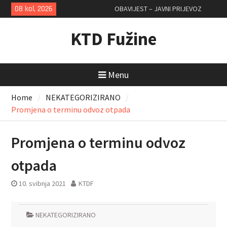
Skip
08 kol, 2026
OBAVIJEST – JAVNI PRIJEVOZ
to
content
KTD Fužine
Menu
Home
NEKATEGORIZIRANO
Promjena o terminu odvoz otpada
Promjena o terminu odvoz
otpada
10. svibnja 2021
KTDF
NEKATEGORIZIRANO