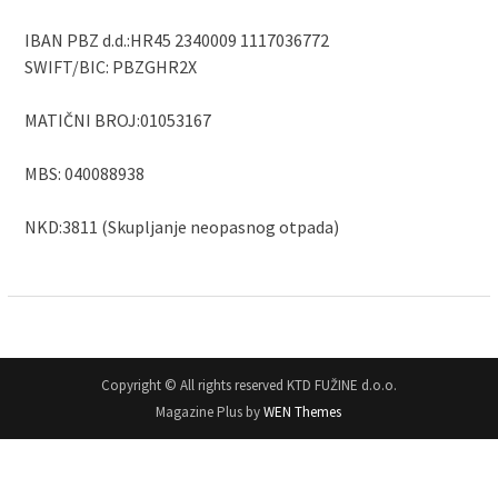
IBAN PBZ d.d.:HR45 2340009 1117036772
SWIFT/BIC: PBZGHR2X
MATIČNI BROJ:01053167
MBS: 040088938
NKD:3811 (Skupljanje neopasnog otpada)
Copyright © All rights reserved KTD FUŽINE d.o.o.
Magazine Plus by
WEN Themes