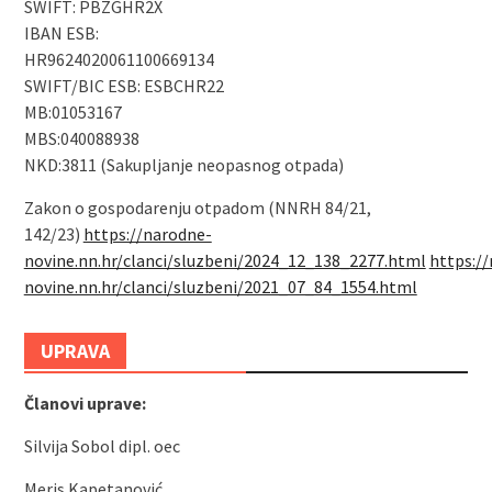
SWIFT: PBZGHR2X
IBAN ESB:
HR9624020061100669134
SWIFT/BIC ESB: ESBCHR22
MB:01053167
MBS:040088938
NKD:3811 (Sakupljanje neopasnog otpada)
Zakon o gospodarenju otpadom (NNRH 84/21,
142/23)
https://narodne-
novine.nn.hr/clanci/sluzbeni/2024_12_138_2277.html
https:/
novine.nn.hr/clanci/sluzbeni/2021_07_84_1554.html
UPRAVA
Članovi uprave:
Silvija Sobol dipl. oec
Meris Kapetanović