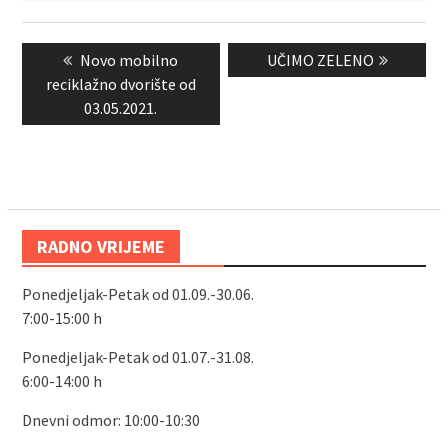
Navigacija
Previous
Next
Novo mobilno
UČIMO ZELENO
objava
post:
post:
reciklažno dvorište od
03.05.2021.
RADNO VRIJEME
Ponedjeljak-Petak od 01.09.-30.06.
7:00-15:00 h
Ponedjeljak-Petak od 01.07.-31.08.
6:00-14:00 h
Dnevni odmor: 10:00-10:30