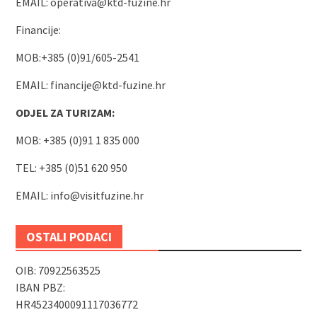
EMAIL:
operativa@ktd-fuzine.hr
Financije:
MOB:+385 (0)91/605-2541
EMAIL:
financije@ktd-fuzine.hr
ODJEL ZA TURIZAM:
MOB: +385 (0)91 1 835 000
TEL: +385 (0)51 620 950
EMAIL:
info@visitfuzine.hr
OSTALI PODACI
OIB: 70922563525
IBAN PBZ:
HR4523400091117036772