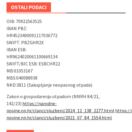
OSTALI PODACI
OIB: 70922563525
IBAN PBZ:
HR4523400091117036772
SWIFT: PBZGHR2X
IBAN ESB:
HR9624020061100669134
SWIFT/BIC ESB: ESBCHR22
MB:01053167
MBS:040088938
NKD:3811 (Sakupljanje neopasnog otpada)
Zakon o gospodarenju otpadom (NNRH 84/21,
142/23)
https://narodne-
novine.nn.hr/clanci/sluzbeni/2024_12_138_2277.html
https:/
novine.nn.hr/clanci/sluzbeni/2021_07_84_1554.html