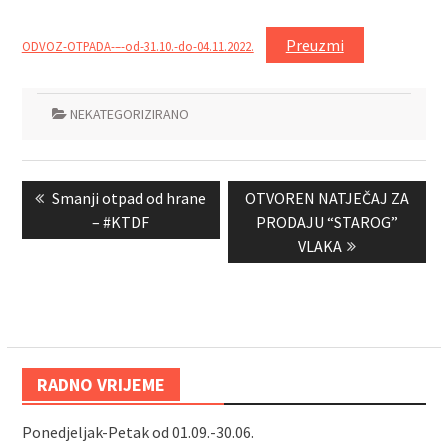
Preuzmi
ODVOZ-OTPADA-–-od-31.10.-do-04.11.2022.
NEKATEGORIZIRANO
Navigacija
Previous
Next
Smanji otpad od hrane
OTVOREN NATJEČAJ ZA
objava
post:
post:
– #KTDF
PRODAJU “STAROG”
VLAKA
RADNO VRIJEME
Ponedjeljak-Petak od 01.09.-30.06.