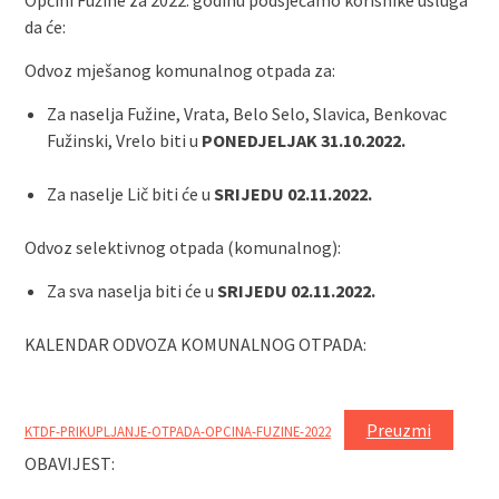
Općini Fužine za 2022. godinu podsjećamo korisnike usluga
da će:
Odvoz mješanog komunalnog otpada za:
Za naselja Fužine, Vrata, Belo Selo, Slavica, Benkovac
Fužinski, Vrelo biti u
PONEDJELJAK 31.10.2022.
Za naselje Lič biti će u
SRIJEDU 02.11.2022.
Odvoz selektivnog otpada (komunalnog):
Za sva naselja biti će u
SRIJEDU 02.11.2022.
KALENDAR ODVOZA KOMUNALNOG OTPADA:
Preuzmi
KTDF-PRIKUPLJANJE-OTPADA-OPCINA-FUZINE-2022
OBAVIJEST: