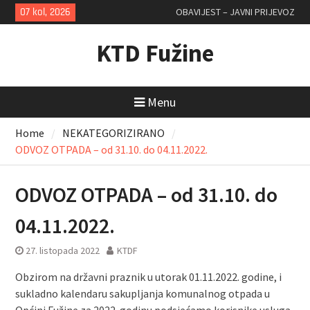
Skip
07 kol, 2026
OBAVIJEST – JAVNI PRIJEVOZ
to
content
KTD Fužine
Menu
Home
NEKATEGORIZIRANO
ODVOZ OTPADA – od 31.10. do 04.11.2022.
ODVOZ OTPADA – od 31.10. do
04.11.2022.
27. listopada 2022
KTDF
Obzirom na državni praznik u utorak 01.11.2022. godine, i
sukladno kalendaru sakupljanja komunalnog otpada u