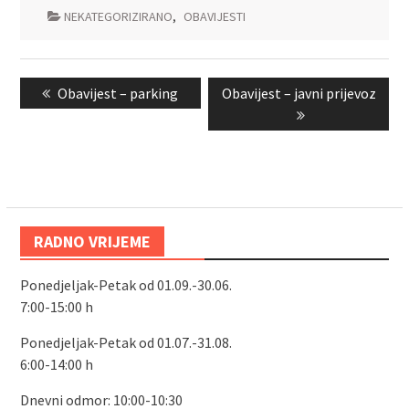
NEKATEGORIZIRANO
,
OBAVIJESTI
Navigacija
Previous
Next
Obavijest – parking
Obavijest – javni prijevoz
objava
post:
post:
RADNO VRIJEME
Ponedjeljak-Petak od 01.09.-30.06.
7:00-15:00 h
Ponedjeljak-Petak od 01.07.-31.08.
6:00-14:00 h
Dnevni odmor: 10:00-10:30