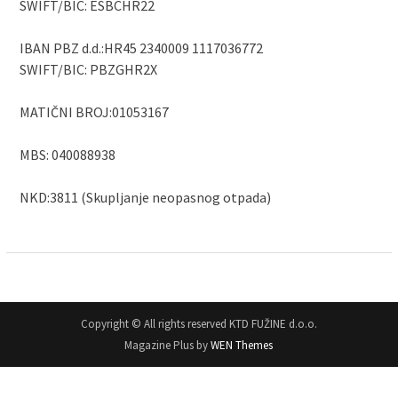
SWIFT/BIC: ESBCHR22
IBAN PBZ d.d.:HR45 2340009 1117036772
SWIFT/BIC: PBZGHR2X
MATIČNI BROJ:01053167
MBS: 040088938
NKD:3811 (Skupljanje neopasnog otpada)
Copyright © All rights reserved KTD FUŽINE d.o.o.
Magazine Plus by
WEN Themes