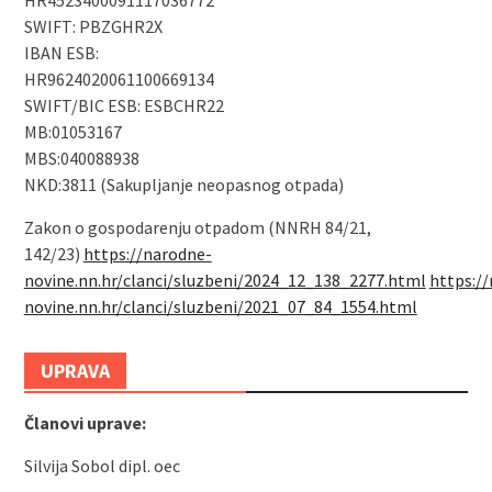
HR4523400091117036772
SWIFT: PBZGHR2X
IBAN ESB:
HR9624020061100669134
SWIFT/BIC ESB: ESBCHR22
MB:01053167
MBS:040088938
NKD:3811 (Sakupljanje neopasnog otpada)
Zakon o gospodarenju otpadom (NNRH 84/21,
142/23)
https://narodne-
novine.nn.hr/clanci/sluzbeni/2024_12_138_2277.html
https:/
novine.nn.hr/clanci/sluzbeni/2021_07_84_1554.html
UPRAVA
Članovi uprave:
Silvija Sobol dipl. oec