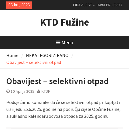
Skip
06 kol, 2026
OBAVIJEST – JAVNI PRIJEVOZ
to
content
KTD Fužine
Menu
Home
NEKATEGORIZIRANO
Obavijest – selektivni otpad
Obavijest – selektivni otpad
10. lipnja 2025
KTDF
Podsjećamo korisnike da će se selektivni otpad prikupljati
u srijedu 25.6.2025. godine na području cijele Općine Fužine,
a sukladno kalendaru odvoza otpada za 2025. godinu.