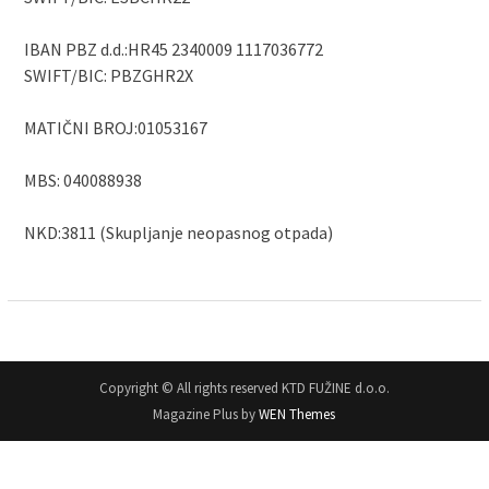
IBAN PBZ d.d.:HR45 2340009 1117036772
SWIFT/BIC: PBZGHR2X
MATIČNI BROJ:01053167
MBS: 040088938
NKD:3811 (Skupljanje neopasnog otpada)
Copyright © All rights reserved KTD FUŽINE d.o.o.
Magazine Plus by
WEN Themes