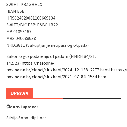
SWIFT: PBZGHR2X
IBAN ESB:
HR9624020061100669134
SWIFT/BIC ESB: ESBCHR22
MB:01053167
MBS:040088938
NKD:3811 (Sakupljanje neopasnog otpada)
Zakon o gospodarenju otpadom (NNRH 84/21,
142/23)
https://narodne-
novine.nn.hr/clanci/sluzbeni/2024_12_138_2277.html
https:/
novine.nn.hr/clanci/sluzbeni/2021_07_84_1554.html
UPRAVA
Članovi uprave:
Silvija Sobol dipl. oec