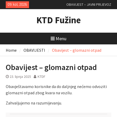
Skip
09 kol, 2026
OBAVIJEST – JAVNI PRIJEVOZ
to
content
KTD Fužine
Menu
Home
OBAVIJESTI
Obavijest – glomazni otpad
Obavijest – glomazni otpad
23. lipnja 2025
KTDF
Obavještavamo korisnike da do daljnjeg nećemo odvoziti
glomazni otpad zbog kvara na vozilu.
Zahvaljujemo na razumijevanju.