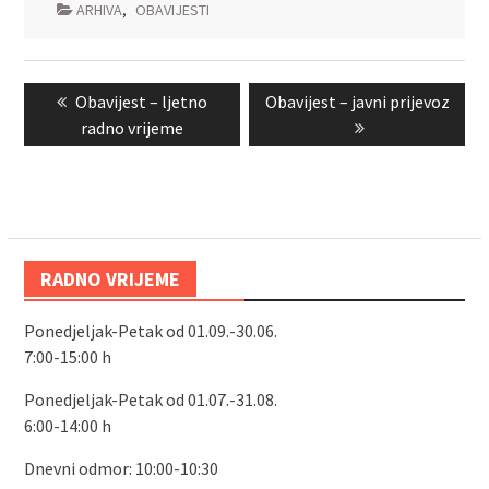
ARHIVA
,
OBAVIJESTI
Navigacija
Previous
Next
Obavijest – ljetno
Obavijest – javni prijevoz
objava
post:
post:
radno vrijeme
RADNO VRIJEME
Ponedjeljak-Petak od 01.09.-30.06.
7:00-15:00 h
Ponedjeljak-Petak od 01.07.-31.08.
6:00-14:00 h
Dnevni odmor: 10:00-10:30