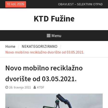
Skip
10 kol, 2026
OBAVIJEST – SELEKTIVNI OTPAD
to
content
KTD Fužine
Menu
Home
NEKATEGORIZIRANO
Novo mobilno reciklažno dvorište od 03.05.2021.
Novo mobilno reciklažno
dvorište od 03.05.2021.
26. travnja 2021
KTDF