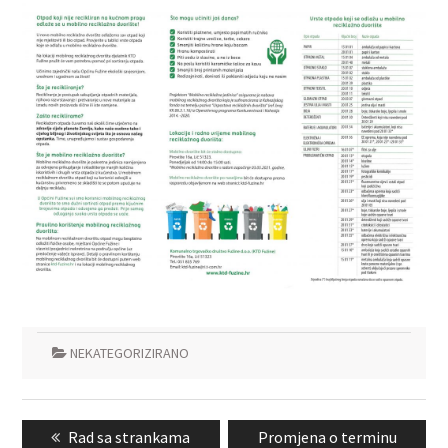
NEKATEGORIZIRANO
Navigacija
Previous
Next
Rad sa strankama
Promjena o terminu
objava