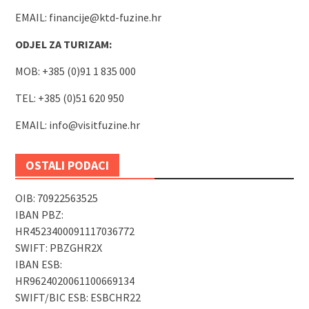
EMAIL:
financije@ktd-fuzine.hr
ODJEL ZA TURIZAM:
MOB: +385 (0)91 1 835 000
TEL: +385 (0)51 620 950
EMAIL:
info@visitfuzine.hr
OSTALI PODACI
OIB: 70922563525
IBAN PBZ:
HR4523400091117036772
SWIFT: PBZGHR2X
IBAN ESB:
HR9624020061100669134
SWIFT/BIC ESB: ESBCHR22