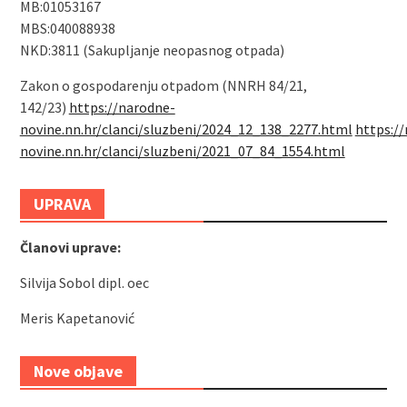
MB:01053167
MBS:040088938
NKD:3811 (Sakupljanje neopasnog otpada)
Zakon o gospodarenju otpadom (NNRH 84/21,
142/23)
https://narodne-
novine.nn.hr/clanci/sluzbeni/2024_12_138_2277.html
https:/
novine.nn.hr/clanci/sluzbeni/2021_07_84_1554.html
UPRAVA
Članovi uprave:
Silvija Sobol dipl. oec
Meris Kapetanović
Nove objave