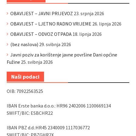
OBAVIJEST – JAVNI PRIJEVOZ
23. srpnja 2026
OBAVIJEST – LJETNO RADNO VRIJEME
26. lipnja 2026
OBAVIJEST – ODVOZ OTPADA
18. lipnja 2026
(bez naslova)
29. svibnja 2026
Javni poziv za korištenje javne površine Dani općine
Fužine
25. svibnja 2026
Naši podaci
OIB: 70922563525
IBAN Erste banka d.o.o.: HR96 2402006 1100669134
SWIFT/BIC: ESBCHR22
IBAN PBZ d.d.:HR45 2340009 1117036772
SWIFT/BIC: PBZGHR2X