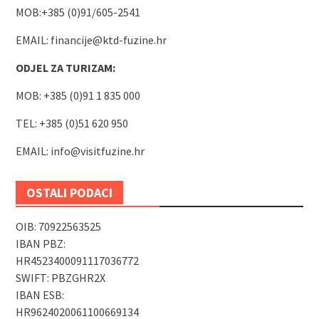
MOB:+385 (0)91/605-2541
EMAIL:
financije@ktd-fuzine.hr
ODJEL ZA TURIZAM:
MOB: +385 (0)91 1 835 000
TEL: +385 (0)51 620 950
EMAIL:
info@visitfuzine.hr
OSTALI PODACI
OIB: 70922563525
IBAN PBZ:
HR4523400091117036772
SWIFT: PBZGHR2X
IBAN ESB:
HR9624020061100669134