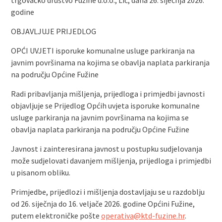
trgovačko društvo Fužine d.o.o., Lič, dana 26. siječnja 2026.
godine
OBJAVLJUJE PRIJEDLOG
OPĆI UVJETI isporuke komunalne usluge parkiranja na
javnim površinama na kojima se obavlja naplata parkiranja
na području Općine Fužine
Radi pribavljanja mišljenja, prijedloga i primjedbi javnosti
objavljuje se Prijedlog Općih uvjeta isporuke komunalne
usluge parkiranja na javnim površinama na kojima se
obavlja naplata parkiranja na području Općine Fužine
Javnost i zainteresirana javnost u postupku sudjelovanja
može sudjelovati davanjem mišljenja, prijedloga i primjedbi
u pisanom obliku.
Primjedbe, prijedlozi i mišljenja dostavljaju se u razdoblju
od 26. siječnja do 16. veljače 2026. godine Općini Fužine,
putem elektroničke pošte
operativa@ktd-fuzine.hr
.