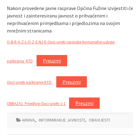
Nakon provedene javne rasprave Općina Fužine izvijestiti će
javnost i zainteresiranu javnost o prihvaćenim i
neprihvaćenim primjedbama i prijedlozima na svojim
mrežnim stranicama
O-B-R-A-Z-L-O-Z-E-NJ-E-Opci-uvjeti-isporuke-komunalne-usluge-
Preuzmi
parkiranja_KTD
Preuzmi
Opci-uvjeti-parkiranje-KTD-
Preuzmi
OBRAZA1_Prijedlog-Opci-uvjeti-1-1
ARHIVA
,
INFORMIRANJE JAVNOSTI
,
OBAVIJESTI
Navigacija