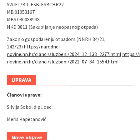
SWIFT/BIC ESB: ESBCHR22
MB:01053167
MBS:040088938
NKD:3811 (Sakupljanje neopasnog otpada)
Zakon o gospodarenju otpadom (NNRH 84/21,
142/23)
https://narodne-
novine.nn.hr/clanci/sluzbeni/2024_12_138_2277.html
https:/
novine.nn.hr/clanci/sluzbeni/2021_07_84_1554.html
UPRAVA
Članovi uprave:
Silvija Sobol dipl. oec
Meris Kapetanović
Nove objave