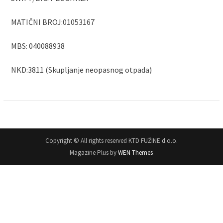
MATIČNI BROJ:01053167
MBS: 040088938
NKD:3811 (Skupljanje neopasnog otpada)
Copyright © All rights reserved KTD FUŽINE d.o.o.
Magazine Plus by
WEN Themes