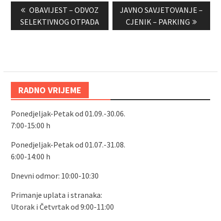
Previous
Next
OBAVIJEST – ODVOZ
JAVNO SAVJETOVANJE –
objava
post:
post:
SELEKTIVNOG OTPADA
CJENIK – PARKING
RADNO VRIJEME
Ponedjeljak-Petak od 01.09.-30.06.
7:00-15:00 h
Ponedjeljak-Petak od 01.07.-31.08.
6:00-14:00 h
Dnevni odmor: 10:00-10:30
Primanje uplata i stranaka:
Utorak i Četvrtak od 9:00-11:00