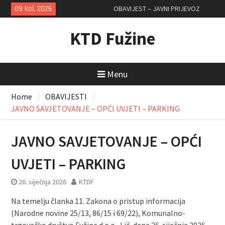
Skip
09 kol, 2026
OBAVIJEST – JAVNI PRIJEVOZ
to
content
KTD Fužine
Menu
Home
OBAVIJESTI
JAVNO SAVJETOVANJE – OPĆI UVJETI – PARKING
JAVNO SAVJETOVANJE – OPĆI
UVJETI – PARKING
26. siječnja 2026
KTDF
Na temelju članka 11. Zakona o pristup informacija
(Narodne novine 25/13, 86/15 i 69/22), Komunalno-