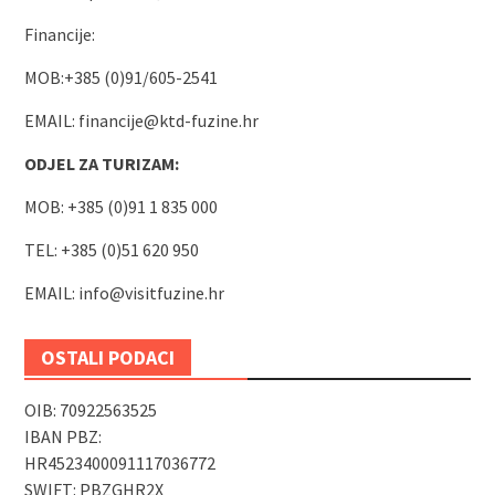
Financije:
MOB:+385 (0)91/605-2541
EMAIL:
financije@ktd-fuzine.hr
ODJEL ZA TURIZAM:
MOB: +385 (0)91 1 835 000
TEL: +385 (0)51 620 950
EMAIL:
info@visitfuzine.hr
OSTALI PODACI
OIB: 70922563525
IBAN PBZ:
HR4523400091117036772
SWIFT: PBZGHR2X