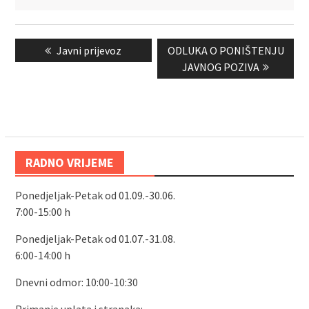
Navigacija
Previous
Next
Javni prijevoz
ODLUKA O PONIŠTENJU
objava
post:
post:
JAVNOG POZIVA
RADNO VRIJEME
Ponedjeljak-Petak od 01.09.-30.06.
7:00-15:00 h
Ponedjeljak-Petak od 01.07.-31.08.
6:00-14:00 h
Dnevni odmor: 10:00-10:30
Primanje uplata i stranaka: