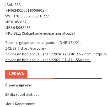
IBAN ESB:
HR9624020061100669134
SWIFT/BIC ESB: ESBCHR22
MB:01053167
MBS:040088938
NKD:3811 (Sakupljanje neopasnog otpada)
Zakon o gospodarenju otpadom (NNRH 84/21,
142/23)
https://narodne-
novine.nn.hr/clanci/sluzbeni/2024_12_138_2277.html
https:/
novine.nn.hr/clanci/sluzbeni/2021_07_84_1554.html
UPRAVA
Članovi uprave:
Silvija Sobol dipl. oec
Meris Kapetanović