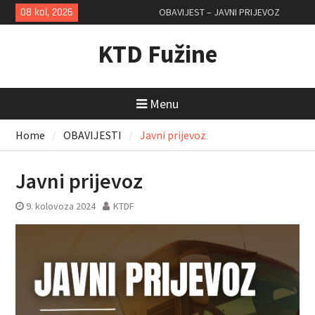
Skip
08 kol, 2026
OBAVIJEST – JAVNI PRIJEVOZ
to
content
KTD Fužine
Menu
Home
OBAVIJESTI
Javni prijevoz
Javni prijevoz
9. kolovoza 2024
KTDF