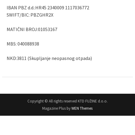
IBAN PBZ d.d.:HR45 2340009 1117036772
SWIFT/BIC: PBZGHR2X
MATIČNI BROJ:01053167
MBS: 040088938
NKD:3811 (Skupljanje neopasnog otpada)
Copyright © All rights reserved KTD FUŽINE d.o.o.
Magazine Plus by
WEN Themes