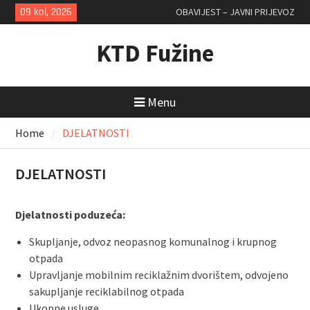
Skip
09 kol, 2026
OBAVIJEST – JAVNI PRIJEVOZ
to
content
KTD Fužine
Menu
Home
DJELATNOSTI
DJELATNOSTI
Djelatnosti poduzeća:
Skupljanje, odvoz neopasnog komunalnog i krupnog
otpada
Upravljanje mobilnim reciklažnim dvorištem, odvojeno
sakupljanje reciklabilnog otpada
Ukopne usluge