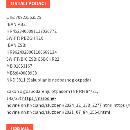
OSTALI PODACI
OIB: 70922563525
IBAN PBZ:
HR4523400091117036772
SWIFT: PBZGHR2X
IBAN ESB:
HR9624020061100669134
SWIFT/BIC ESB: ESBCHR22
MB:01053167
MBS:040088938
NKD:3811 (Sakupljanje neopasnog otpada)
Zakon o gospodarenju otpadom (NNRH 84/21,
142/23)
https://narodne-
novine.nn.hr/clanci/sluzbeni/2024_12_138_2277.html
https:/
novine.nn.hr/clanci/sluzbeni/2021_07_84_1554.html
UPRAVA