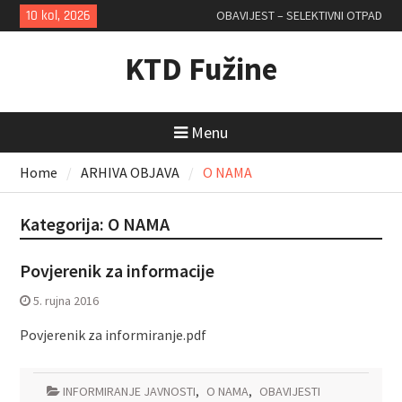
Skip
10 kol, 2026
OBAVIJEST – SELEKTIVNI OTPAD
to
content
KTD Fužine
Menu
Home
ARHIVA OBJAVA
O NAMA
Kategorija:
O NAMA
Povjerenik za informacije
5. rujna 2016
Povjerenik za informiranje.pdf
INFORMIRANJE JAVNOSTI
,
O NAMA
,
OBAVIJESTI