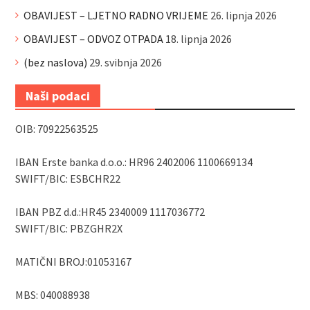
OBAVIJEST – LJETNO RADNO VRIJEME
26. lipnja 2026
OBAVIJEST – ODVOZ OTPADA
18. lipnja 2026
(bez naslova)
29. svibnja 2026
Naši podaci
OIB: 70922563525
IBAN Erste banka d.o.o.: HR96 2402006 1100669134
SWIFT/BIC: ESBCHR22
IBAN PBZ d.d.:HR45 2340009 1117036772
SWIFT/BIC: PBZGHR2X
MATIČNI BROJ:01053167
MBS: 040088938