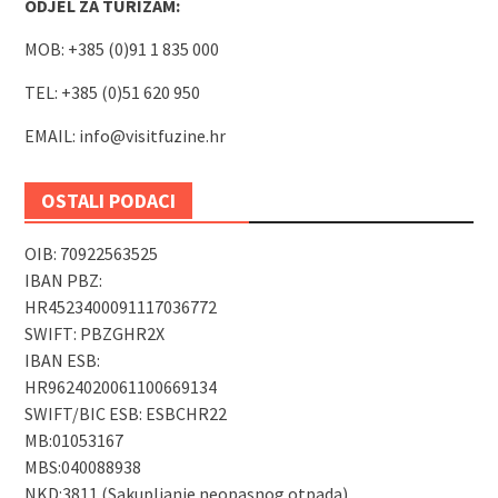
ODJEL ZA TURIZAM:
MOB: +385 (0)91 1 835 000
TEL: +385 (0)51 620 950
EMAIL:
info@visitfuzine.hr
OSTALI PODACI
OIB: 70922563525
IBAN PBZ:
HR4523400091117036772
SWIFT: PBZGHR2X
IBAN ESB:
HR9624020061100669134
SWIFT/BIC ESB: ESBCHR22
MB:01053167
MBS:040088938
NKD:3811 (Sakupljanje neopasnog otpada)