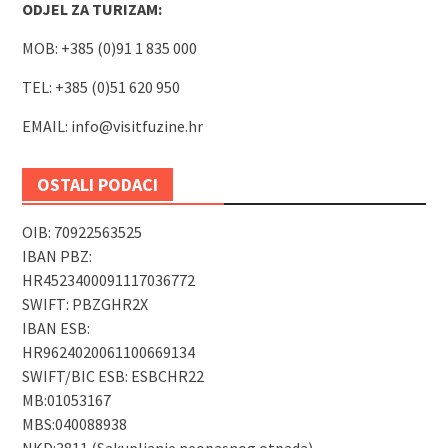
ODJEL ZA TURIZAM:
MOB: +385 (0)91 1 835 000
TEL: +385 (0)51 620 950
EMAIL:
info@visitfuzine.hr
OSTALI PODACI
OIB: 70922563525
IBAN PBZ:
HR4523400091117036772
SWIFT: PBZGHR2X
IBAN ESB:
HR9624020061100669134
SWIFT/BIC ESB: ESBCHR22
MB:01053167
MBS:040088938