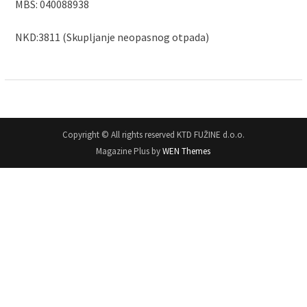
MBS: 040088938
NKD:3811 (Skupljanje neopasnog otpada)
Copyright © All rights reserved KTD FUŽINE d.o.o.
Magazine Plus by
WEN Themes