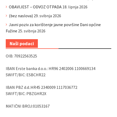
OBAVIJEST – ODVOZ OTPADA
18. lipnja 2026
(bez naslova)
29. svibnja 2026
Javni poziv za korištenje javne površine Dani općine
Fužine
25. svibnja 2026
Naši podaci
OIB: 70922563525
IBAN Erste banka d.o.o.: HR96 2402006 1100669134
SWIFT/BIC: ESBCHR22
IBAN PBZ d.d.:HR45 2340009 1117036772
SWIFT/BIC: PBZGHR2X
MATIČNI BROJ:01053167