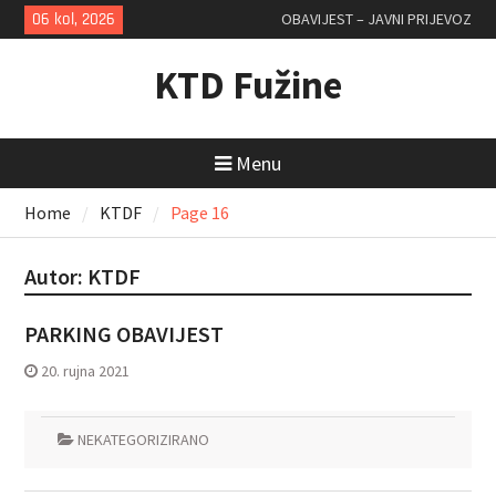
Skip
06 kol, 2026
OBAVIJEST – JAVNI PRIJEVOZ
to
content
KTD Fužine
Menu
Home
KTDF
Page 16
Autor:
KTDF
PARKING OBAVIJEST
20. rujna 2021
NEKATEGORIZIRANO