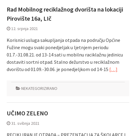
Rad Mobilnog reciklažnog dvorišta na lokaciji
Pirovište 16a, LIč
12. srpnja 2021
Korisnici usluga sakupljanja otpada na području Općine
Fužine mogu svaki ponedjeljak u ljetnjem periodu
01.7.-31.08.21. od 13-14 sati u mobilnu raciklažnu jedinicu
dostaviti sortni otpad. Stalno dežurstvo u reciklažnom
dvorištu od 01.09.-30.06. je ponedjeljkom od 14-15
[…]
NEKATEGORIZIRANO
UČIMO ZELENO
31. svibnja 2021
RECIKLIRANJE OTPADA – PREZENTACIJA ZA ŠKOLARCE I