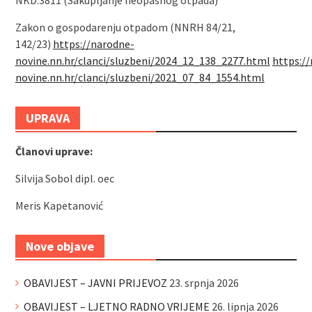
NKD:3811 (Sakupljanje neopasnog otpada)
Zakon o gospodarenju otpadom (NNRH 84/21,
142/23)
https://narodne-
novine.nn.hr/clanci/sluzbeni/2024_12_138_2277.html
https:/
novine.nn.hr/clanci/sluzbeni/2021_07_84_1554.html
UPRAVA
Članovi uprave:
Silvija Sobol dipl. oec
Meris Kapetanović
Nove objave
OBAVIJEST – JAVNI PRIJEVOZ
23. srpnja 2026
OBAVIJEST – LJETNO RADNO VRIJEME
26. lipnja 2026